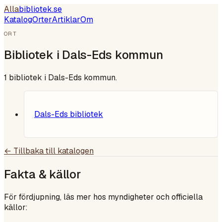
Alla
bibliotek
.se
Katalog
Orter
Artiklar
Om
ORT
Bibliotek i
Dals-Eds kommun
1
bibliotek i
Dals-Eds kommun
.
Dals-Eds bibliotek
← Tillbaka till katalogen
Fakta & källor
För fördjupning, läs mer hos myndigheter och officiella
källor: