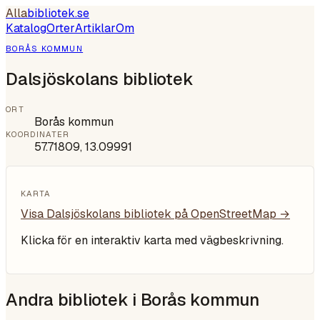
Alla
bibliotek
.se
Katalog
Orter
Artiklar
Om
BORÅS KOMMUN
Dalsjöskolans bibliotek
ORT
Borås kommun
KOORDINATER
57.71809
,
13.09991
KARTA
Visa
Dalsjöskolans bibliotek
på OpenStreetMap →
Klicka för en interaktiv karta med vägbeskrivning.
Andra bibliotek i
Borås kommun