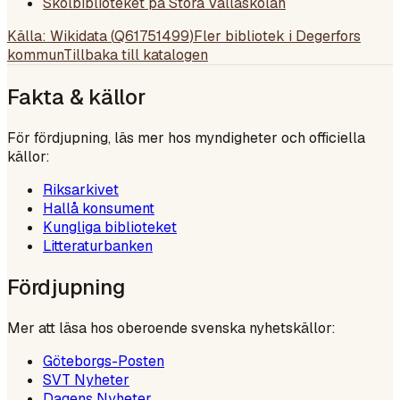
Skolbiblioteket på Stora Vallaskolan
Källa: Wikidata (
Q61751499
)
Fler bibliotek i
Degerfors
kommun
Tillbaka till katalogen
Fakta & källor
För fördjupning, läs mer hos myndigheter och officiella
källor:
Riksarkivet
Hallå konsument
Kungliga biblioteket
Litteraturbanken
Fördjupning
Mer att läsa hos oberoende svenska nyhetskällor:
Göteborgs-Posten
SVT Nyheter
Dagens Nyheter