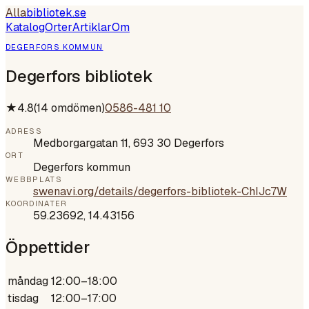
Alla
bibliotek
.se
Katalog
Orter
Artiklar
Om
DEGERFORS KOMMUN
Degerfors bibliotek
★
4.8
(
14
omdömen)
0586-481 10
ADRESS
Medborgargatan 11, 693 30 Degerfors
ORT
Degerfors kommun
WEBBPLATS
swenavi.org/details/degerfors-bibliotek-ChIJc7W
KOORDINATER
59.23692
,
14.43156
Öppettider
måndag
12:00–18:00
tisdag
12:00–17:00