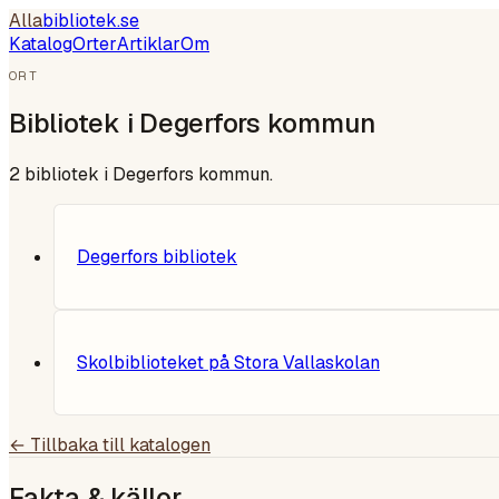
Alla
bibliotek
.se
Katalog
Orter
Artiklar
Om
ORT
Bibliotek i
Degerfors kommun
2
bibliotek i
Degerfors kommun
.
Degerfors bibliotek
Skolbiblioteket på Stora Vallaskolan
← Tillbaka till katalogen
Fakta & källor