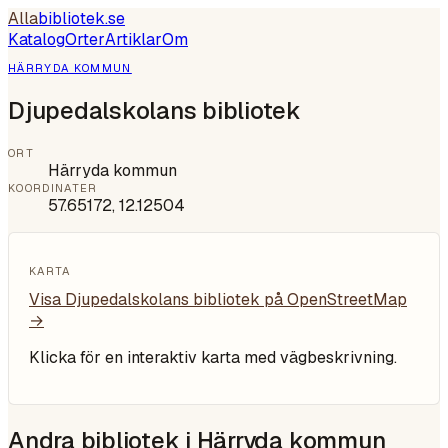
Alla
bibliotek
.se
Katalog
Orter
Artiklar
Om
HÄRRYDA KOMMUN
Djupedalskolans bibliotek
ORT
Härryda kommun
KOORDINATER
57.65172
,
12.12504
KARTA
Visa
Djupedalskolans bibliotek
på OpenStreetMap
→
Klicka för en interaktiv karta med vägbeskrivning.
Andra bibliotek i
Härryda kommun