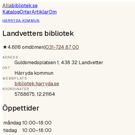
Alla
bibliotek
.se
Katalog
Orter
Artiklar
Om
HÄRRYDA KOMMUN
Landvetters bibliotek
★
4.6
(
16
omdömen)
031-724 87 00
ADRESS
Guldsmedsplatsen 1, 438 32 Landvetter
ORT
Härryda kommun
WEBBPLATS
bibliotek.harryda.se
KOORDINATER
57.68675
,
12.21164
Öppettider
måndag
10:00–18:00
tisdag
10:00–18:00