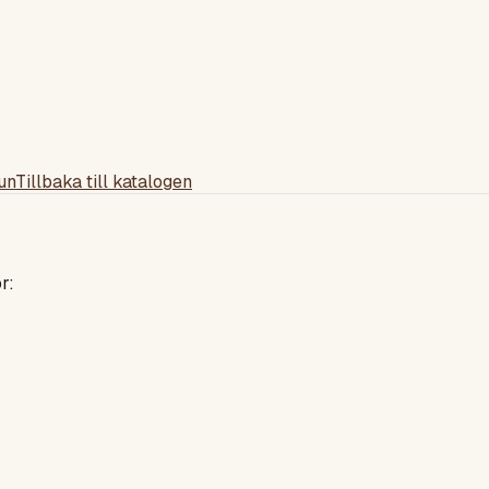
un
Tillbaka till katalogen
r: