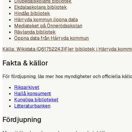
Djupedalskolans bibliotek
Ekdalaskolans bibliotek
Hindås bibliotek
Härryda kommun öppna data
Mediateket på Önnerödsskolan
Rävlanda bibliotek
Öppna data från Härryda kommun
Källa: Wikidata (
Q61752243
)
Fler bibliotek i
Härryda komm
Fakta & källor
För fördjupning, läs mer hos myndigheter och officiella källo
Riksarkivet
Hallå konsument
Kungliga biblioteket
Litteraturbanken
Fördjupning