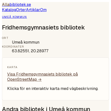
Alla
bibliotek
.se
Katalog
Orter
Artiklar
Om
UMEÅ KOMMUN
Fridhemsgymnasiets bibliotek
ORT
Umeå kommun
KOORDINATER
63.82551
,
20.28977
KARTA
Visa
Fridhemsgymnasiets bibliotek
på
OpenStreetMap →
Klicka för en interaktiv karta med vägbeskrivning.
Andra bibliotek i
Umeå kommun