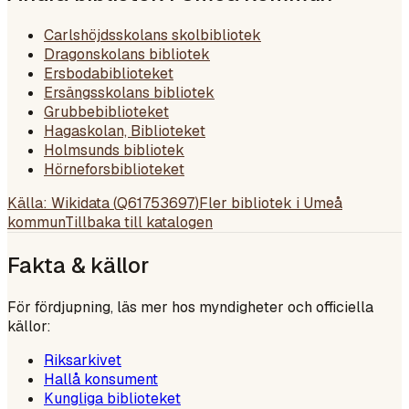
Carlshöjdsskolans skolbibliotek
Dragonskolans bibliotek
Ersbodabiblioteket
Ersängsskolans bibliotek
Grubbebiblioteket
Hagaskolan, Biblioteket
Holmsunds bibliotek
Hörneforsbiblioteket
Källa: Wikidata (
Q61753697
)
Fler bibliotek i
Umeå
kommun
Tillbaka till katalogen
Fakta & källor
För fördjupning, läs mer hos myndigheter och officiella
källor:
Riksarkivet
Hallå konsument
Kungliga biblioteket