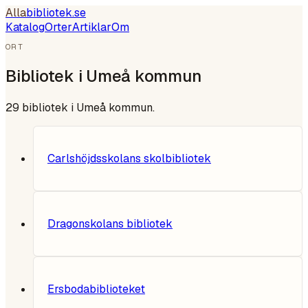
Alla
bibliotek
.se
Katalog
Orter
Artiklar
Om
ORT
Bibliotek i
Umeå kommun
29
bibliotek i
Umeå kommun
.
Carlshöjdsskolans skolbibliotek
Dragonskolans bibliotek
Ersbodabiblioteket