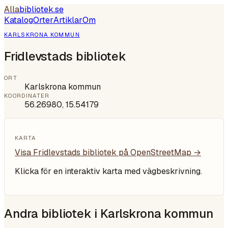
Alla
bibliotek
.se
Katalog
Orter
Artiklar
Om
KARLSKRONA KOMMUN
Fridlevstads bibliotek
ORT
Karlskrona kommun
KOORDINATER
56.26980
,
15.54179
KARTA
Visa
Fridlevstads bibliotek
på OpenStreetMap →
Klicka för en interaktiv karta med vägbeskrivning.
Andra bibliotek i
Karlskrona kommun