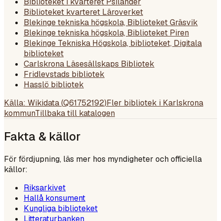
Biblioteket i kvarteret Psilander
Biblioteket kvarteret Läroverket
Blekinge tekniska högskola, Biblioteket Gräsvik
Blekinge tekniska högskola, Biblioteket Piren
Blekinge Tekniska Högskola, biblioteket, Digitala
biblioteket
Carlskrona Läsesällskaps Bibliotek
Fridlevstads bibliotek
Hasslö bibliotek
Källa: Wikidata (
Q61752192
)
Fler bibliotek i
Karlskrona
kommun
Tillbaka till katalogen
Fakta & källor
För fördjupning, läs mer hos myndigheter och officiella
källor:
Riksarkivet
Hallå konsument
Kungliga biblioteket
Litteraturbanken