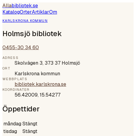
Alla
bibliotek
.se
Katalog
Orter
Artiklar
Om
KARLSKRONA KOMMUN
Holmsjö bibliotek
0455-30 34 60
ADRESS
Skolvägen 3, 373 37 Holmsjö
ORT
Karlskrona kommun
WEBBPLATS
bibliotek.karlskrona.se
KOORDINATER
56.42009
,
15.54277
Öppettider
måndag
Stängt
tisdag
Stängt