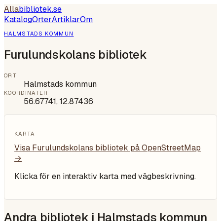
Alla
bibliotek
.se
Katalog
Orter
Artiklar
Om
HALMSTADS KOMMUN
Furulundskolans bibliotek
ORT
Halmstads kommun
KOORDINATER
56.67741
,
12.87436
KARTA
Visa
Furulundskolans bibliotek
på OpenStreetMap
→
Klicka för en interaktiv karta med vägbeskrivning.
Andra bibliotek i
Halmstads kommun