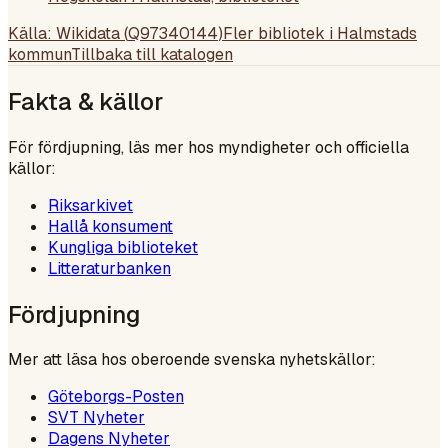
Källa: Wikidata (
Q97340144
)
Fler bibliotek i
Halmstads
kommun
Tillbaka till katalogen
Fakta & källor
För fördjupning, läs mer hos myndigheter och officiella
källor:
Riksarkivet
Hallå konsument
Kungliga biblioteket
Litteraturbanken
Fördjupning
Mer att läsa hos oberoende svenska nyhetskällor:
Göteborgs-Posten
SVT Nyheter
Dagens Nyheter