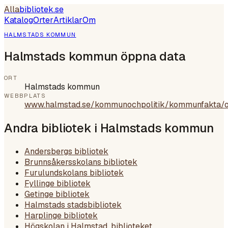
Alla
bibliotek
.se
Katalog
Orter
Artiklar
Om
HALMSTADS KOMMUN
Halmstads kommun öppna data
ORT
Halmstads kommun
WEBBPLATS
www.halmstad.se/kommunochpolitik/kommunfakta/oppn
Andra bibliotek i
Halmstads kommun
Andersbergs bibliotek
Brunnsåkersskolans bibliotek
Furulundskolans bibliotek
Fyllinge bibliotek
Getinge bibliotek
Halmstads stadsbibliotek
Harplinge bibliotek
Högskolan i Halmstad, biblioteket