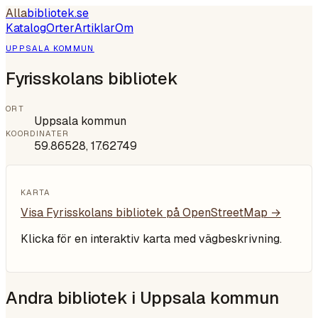
Alla
bibliotek
.se
Katalog
Orter
Artiklar
Om
UPPSALA KOMMUN
Fyrisskolans bibliotek
ORT
Uppsala kommun
KOORDINATER
59.86528
,
17.62749
KARTA
Visa
Fyrisskolans bibliotek
på OpenStreetMap →
Klicka för en interaktiv karta med vägbeskrivning.
Andra bibliotek i
Uppsala kommun