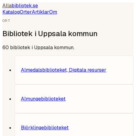
Alla
bibliotek
.se
Katalog
Orter
Artiklar
Om
ORT
Bibliotek i
Uppsala kommun
60
bibliotek i
Uppsala kommun
.
Almedalsbiblioteket, Digitala resurser
Almungebiblioteket
Björklingebiblioteket