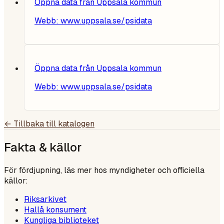
Öppna data från Uppsala kommun
Webb:
www.uppsala.se/psidata
Öppna data från Uppsala kommun
Webb:
www.uppsala.se/psidata
← Tillbaka till katalogen
Fakta & källor
För fördjupning, läs mer hos myndigheter och officiella
källor:
Riksarkivet
Hallå konsument
Kungliga biblioteket