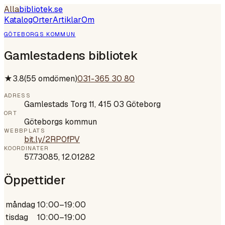
Alla
bibliotek
.se
Katalog
Orter
Artiklar
Om
GÖTEBORGS KOMMUN
Gamlestadens bibliotek
★
3.8
(
55
omdömen)
031-365 30 80
ADRESS
Gamlestads Torg 11, 415 03 Göteborg
ORT
Göteborgs kommun
WEBBPLATS
bit.ly/2RP0fPV
KOORDINATER
57.73085
,
12.01282
Öppettider
måndag
10:00–19:00
tisdag
10:00–19:00