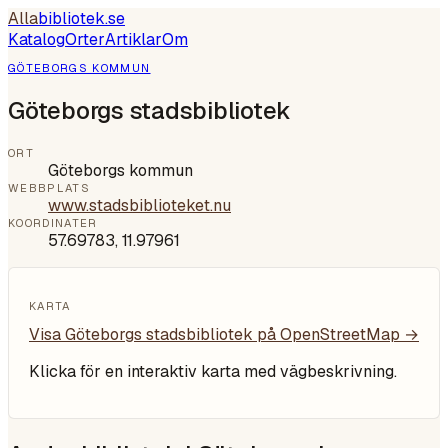
Alla
bibliotek
.se
Katalog
Orter
Artiklar
Om
GÖTEBORGS KOMMUN
Göteborgs stadsbibliotek
ORT
Göteborgs kommun
WEBBPLATS
www.stadsbiblioteket.nu
KOORDINATER
57.69783
,
11.97961
KARTA
Visa
Göteborgs stadsbibliotek
på OpenStreetMap →
Klicka för en interaktiv karta med vägbeskrivning.