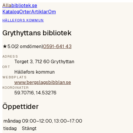
Alla
bibliotek
.se
Katalog
Orter
Artiklar
Om
HÄLLEFORS KOMMUN
Grythyttans bibliotek
★
5.0
(
2
omdömen)
0591-641 43
ADRESS
Torget 3, 712 60 Grythyttan
ORT
Hällefors kommun
WEBBPLATS
www.bergslagsbibblan.se
KOORDINATER
59.70716
,
14.53276
Öppettider
måndag
09:00–12:00, 13:00–17:00
tisdag
Stängt