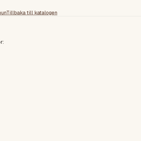
mun
Tillbaka till katalogen
r: