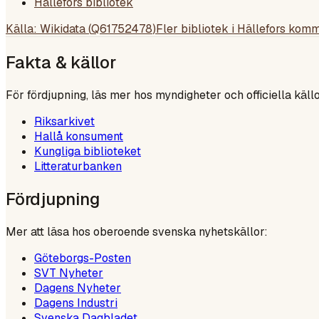
Hällefors bibliotek
Källa: Wikidata (
Q61752478
)
Fler bibliotek i
Hällefors kom
Fakta & källor
För fördjupning, läs mer hos myndigheter och officiella källo
Riksarkivet
Hallå konsument
Kungliga biblioteket
Litteraturbanken
Fördjupning
Mer att läsa hos oberoende svenska nyhetskällor:
Göteborgs-Posten
SVT Nyheter
Dagens Nyheter
Dagens Industri
Svenska Dagbladet