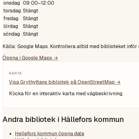
onsdag
09:00–12:00
torsdag
Stängt
fredag
Stängt
lördag
Stängt
söndag
Stängt
Källa: Google Maps. Kontrollera alltid med biblioteket inför
Öppna i Google Maps →
KARTA
Visa
Grythyttans bibliotek
på OpenStreetMap →
Klicka för en interaktiv karta med vägbeskrivning.
Andra bibliotek i
Hällefors kommun
Hellefors kommun öppna data