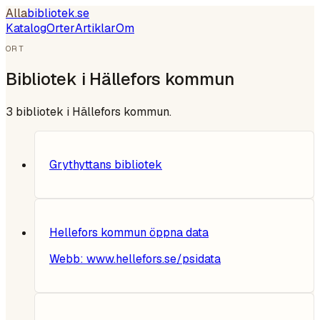
Alla
bibliotek
.se
Katalog
Orter
Artiklar
Om
ORT
Bibliotek i
Hällefors kommun
3
bibliotek i
Hällefors kommun
.
Grythyttans bibliotek
Hellefors kommun öppna data
Webb:
www.hellefors.se/psidata