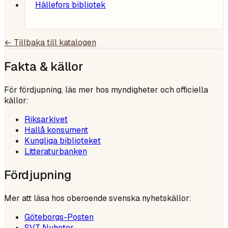
Hällefors bibliotek
← Tillbaka till katalogen
Fakta & källor
För fördjupning, läs mer hos myndigheter och officiella
källor:
Riksarkivet
Hallå konsument
Kungliga biblioteket
Litteraturbanken
Fördjupning
Mer att läsa hos oberoende svenska nyhetskällor:
Göteborgs-Posten
SVT Nyheter