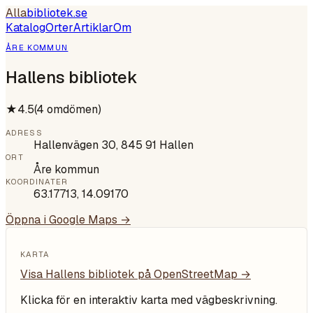
Alla
bibliotek
.se
Katalog
Orter
Artiklar
Om
ÅRE KOMMUN
Hallens bibliotek
★
4.5
(
4
omdömen)
ADRESS
Hallenvägen 30, 845 91 Hallen
ORT
Åre kommun
KOORDINATER
63.17713
,
14.09170
Öppna i Google Maps →
KARTA
Visa
Hallens bibliotek
på OpenStreetMap →
Klicka för en interaktiv karta med vägbeskrivning.