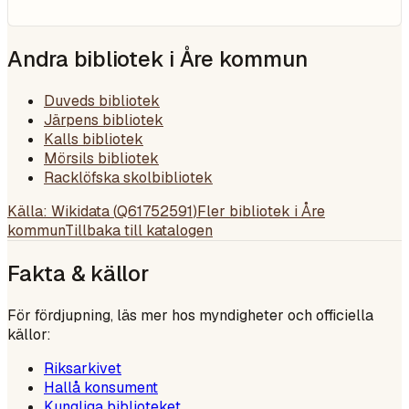
Andra bibliotek i
Åre kommun
Duveds bibliotek
Järpens bibliotek
Kalls bibliotek
Mörsils bibliotek
Racklöfska skolbibliotek
Källa: Wikidata (
Q61752591
)
Fler bibliotek i
Åre
kommun
Tillbaka till katalogen
Fakta & källor
För fördjupning, läs mer hos myndigheter och officiella
källor:
Riksarkivet
Hallå konsument
Kungliga biblioteket