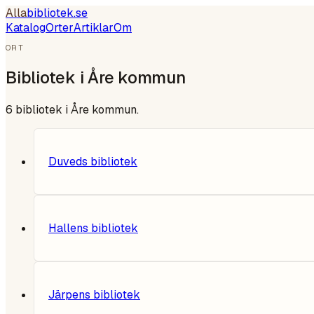
Alla
bibliotek
.se
Katalog
Orter
Artiklar
Om
ORT
Bibliotek i
Åre kommun
6
bibliotek i
Åre kommun
.
Duveds bibliotek
Hallens bibliotek
Järpens bibliotek