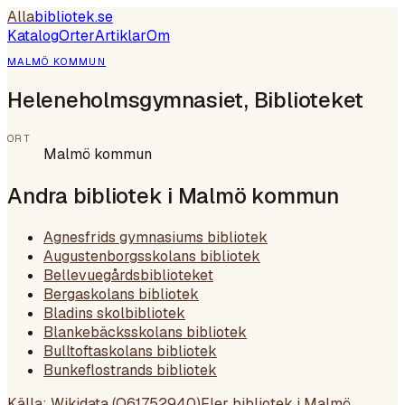
Alla
bibliotek
.se
Katalog
Orter
Artiklar
Om
MALMÖ KOMMUN
Heleneholmsgymnasiet, Biblioteket
ORT
Malmö kommun
Andra bibliotek i
Malmö kommun
Agnesfrids gymnasiums bibliotek
Augustenborgsskolans bibliotek
Bellevuegårdsbiblioteket
Bergaskolans bibliotek
Bladins skolbibliotek
Blankebäcksskolans bibliotek
Bulltoftaskolans bibliotek
Bunkeflostrands bibliotek
Källa: Wikidata (
Q61752940
)
Fler bibliotek i
Malmö