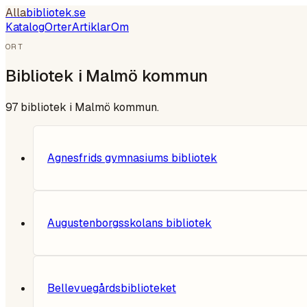
Alla
bibliotek
.se
Katalog
Orter
Artiklar
Om
ORT
Bibliotek i
Malmö kommun
97
bibliotek i
Malmö kommun
.
Agnesfrids gymnasiums bibliotek
Augustenborgsskolans bibliotek
Bellevuegårdsbiblioteket