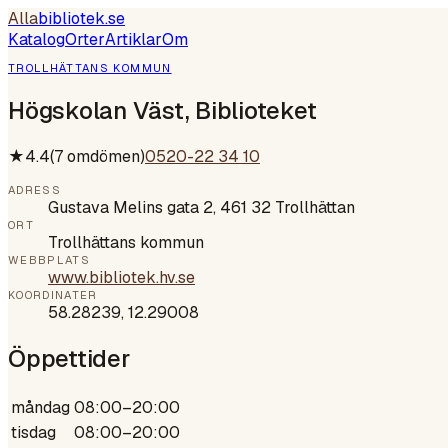
Alla
bibliotek
.se
Katalog
Orter
Artiklar
Om
TROLLHÄTTANS KOMMUN
Högskolan Väst, Biblioteket
★
4.4
(
7
omdömen)
0520-22 34 10
ADRESS
Gustava Melins gata 2, 461 32 Trollhättan
ORT
Trollhättans kommun
WEBBPLATS
www.bibliotek.hv.se
KOORDINATER
58.28239
,
12.29008
Öppettider
måndag
08:00–20:00
tisdag
08:00–20:00