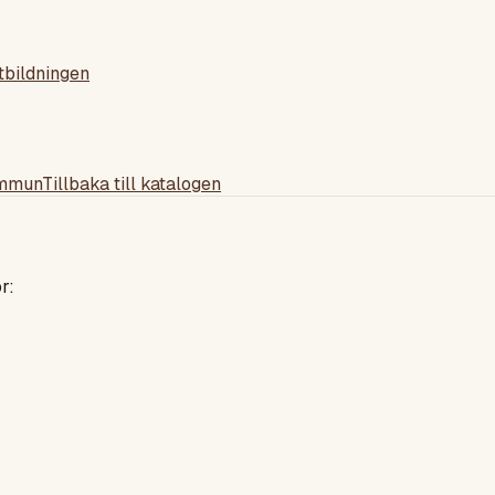
tbildningen
ommun
Tillbaka till katalogen
r: