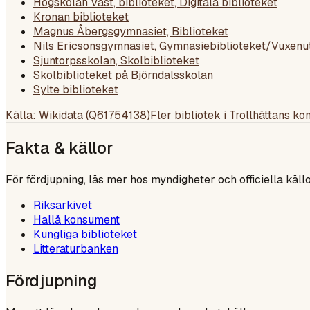
Högskolan Väst, biblioteket, Digitala biblioteket
Kronan biblioteket
Magnus Åbergsgymnasiet, Biblioteket
Nils Ericsonsgymnasiet, Gymnasiebiblioteket/Vuxenu
Sjuntorpsskolan, Skolbiblioteket
Skolbiblioteket på Björndalsskolan
Sylte biblioteket
Källa: Wikidata (
Q61754138
)
Fler bibliotek i
Trollhättans k
Fakta & källor
För fördjupning, läs mer hos myndigheter och officiella källo
Riksarkivet
Hallå konsument
Kungliga biblioteket
Litteraturbanken
Fördjupning