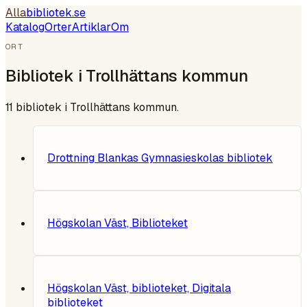
Alla
bibliotek
.se
Katalog
Orter
Artiklar
Om
ORT
Bibliotek i
Trollhättans kommun
11
bibliotek i
Trollhättans kommun
.
Drottning Blankas Gymnasieskolas bibliotek
Högskolan Väst, Biblioteket
Högskolan Väst, biblioteket, Digitala
biblioteket