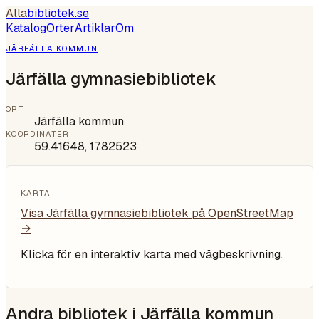
Alla
bibliotek
.se
Katalog
Orter
Artiklar
Om
JÄRFÄLLA KOMMUN
Järfälla gymnasiebibliotek
ORT
Järfälla kommun
KOORDINATER
59.41648
,
17.82523
KARTA
Visa
Järfälla gymnasiebibliotek
på OpenStreetMap
→
Klicka för en interaktiv karta med vägbeskrivning.
Andra bibliotek i
Järfälla kommun