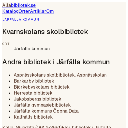
Alla
bibliotek
.se
Katalog
Orter
Artiklar
Om
JÄRFÄLLA KOMMUN
Kvarnskolans skolbibliotek
ORT
Järfälla kommun
Andra bibliotek i
Järfälla kommun
Aspnässkolans skolbibliotek, Aspnässkolan
Barkarby bibliotek
Björkebyskolans bibliotek
Herresta bibliotek
Jakobsbergs bibliotek
Järfälla gymnasiebibliotek
Järfälla kommuns Öppna Data
Kallhälls bibliotek
Källa: Wikidata (
Q61753991
)
Fler bibliotek i
Järfälla