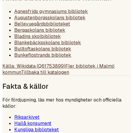
Agnesfrids gymnasiums bibliotek
Augustenborgsskolans bibliotek
Bellevuegårdsbiblioteket
Bergaskolans bibliotek
Bladins skolbibliotek
Blankebäcksskolans bibliotek
Bulltoftaskolans bibliotek
Bunkeflostrands bibliotek
Källa: Wikidata (
Q61753899
)
Fler bibliotek i
Malmö
kommun
Tillbaka till katalogen
Fakta & källor
För fördjupning, läs mer hos myndigheter och officiella
källor:
Riksarkivet
Hallå konsument
Kungliga biblioteket