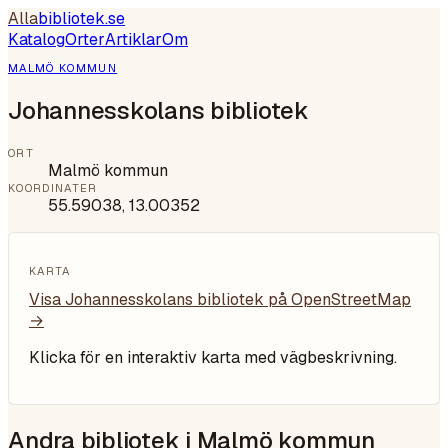
Alla
bibliotek
.se
Katalog
Orter
Artiklar
Om
MALMÖ KOMMUN
Johannesskolans bibliotek
ORT
Malmö kommun
KOORDINATER
55.59038
,
13.00352
KARTA
Visa
Johannesskolans bibliotek
på OpenStreetMap
→
Klicka för en interaktiv karta med vägbeskrivning.
Andra bibliotek i
Malmö kommun