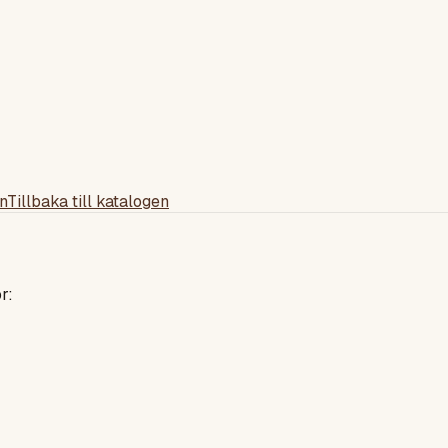
n
Tillbaka till katalogen
r: