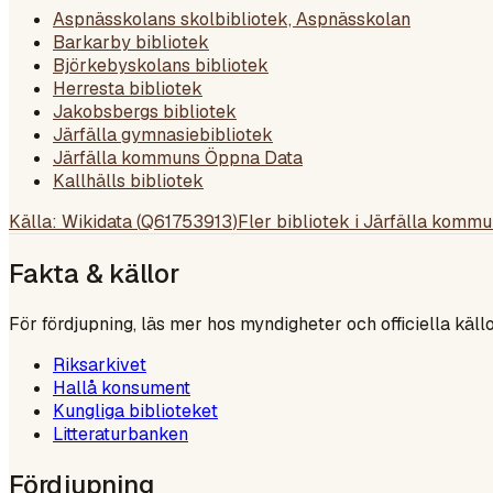
Aspnässkolans skolbibliotek, Aspnässkolan
Barkarby bibliotek
Björkebyskolans bibliotek
Herresta bibliotek
Jakobsbergs bibliotek
Järfälla gymnasiebibliotek
Järfälla kommuns Öppna Data
Kallhälls bibliotek
Källa: Wikidata (
Q61753913
)
Fler bibliotek i
Järfälla kommu
Fakta & källor
För fördjupning, läs mer hos myndigheter och officiella källo
Riksarkivet
Hallå konsument
Kungliga biblioteket
Litteraturbanken
Fördjupning