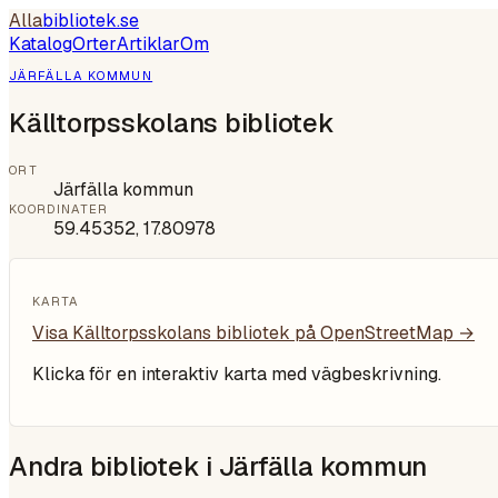
Alla
bibliotek
.se
Katalog
Orter
Artiklar
Om
JÄRFÄLLA KOMMUN
Källtorpsskolans bibliotek
ORT
Järfälla kommun
KOORDINATER
59.45352
,
17.80978
KARTA
Visa
Källtorpsskolans bibliotek
på OpenStreetMap →
Klicka för en interaktiv karta med vägbeskrivning.
Andra bibliotek i
Järfälla kommun