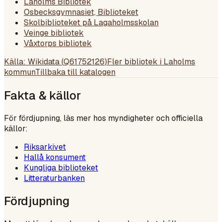
Laholms Bibliotek
Osbecksgymnasiet, Biblioteket
Skolbiblioteket på Lagaholmsskolan
Veinge bibliotek
Våxtorps bibliotek
Källa: Wikidata (
Q61752126
)
Fler bibliotek i
Laholms
kommun
Tillbaka till katalogen
Fakta & källor
För fördjupning, läs mer hos myndigheter och officiella
källor:
Riksarkivet
Hallå konsument
Kungliga biblioteket
Litteraturbanken
Fördjupning