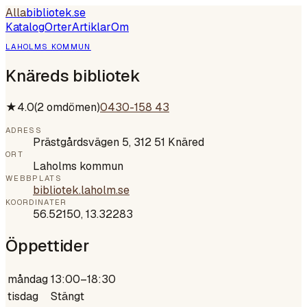
Alla
bibliotek
.se
Katalog
Orter
Artiklar
Om
LAHOLMS KOMMUN
Knäreds bibliotek
★
4.0
(
2
omdömen)
0430-158 43
ADRESS
Prästgårdsvägen 5, 312 51 Knäred
ORT
Laholms kommun
WEBBPLATS
bibliotek.laholm.se
KOORDINATER
56.52150
,
13.32283
Öppettider
måndag
13:00–18:30
tisdag
Stängt