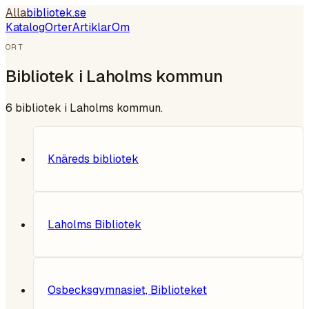
Alla
bibliotek
.se
Katalog
Orter
Artiklar
Om
ORT
Bibliotek i
Laholms kommun
6
bibliotek i
Laholms kommun
.
Knäreds bibliotek
Laholms Bibliotek
Osbecksgymnasiet, Biblioteket