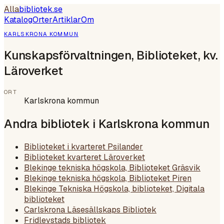
Alla
bibliotek
.se
Katalog
Orter
Artiklar
Om
KARLSKRONA KOMMUN
Kunskapsförvaltningen, Biblioteket, kv.
Läroverket
ORT
Karlskrona kommun
Andra bibliotek i
Karlskrona kommun
Biblioteket i kvarteret Psilander
Biblioteket kvarteret Läroverket
Blekinge tekniska högskola, Biblioteket Gräsvik
Blekinge tekniska högskola, Biblioteket Piren
Blekinge Tekniska Högskola, biblioteket, Digitala
biblioteket
Carlskrona Läsesällskaps Bibliotek
Fridlevstads bibliotek