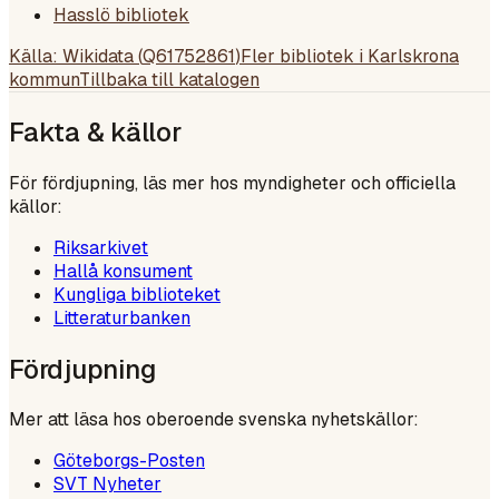
Hasslö bibliotek
Källa: Wikidata (
Q61752861
)
Fler bibliotek i
Karlskrona
kommun
Tillbaka till katalogen
Fakta & källor
För fördjupning, läs mer hos myndigheter och officiella
källor:
Riksarkivet
Hallå konsument
Kungliga biblioteket
Litteraturbanken
Fördjupning
Mer att läsa hos oberoende svenska nyhetskällor:
Göteborgs-Posten
SVT Nyheter