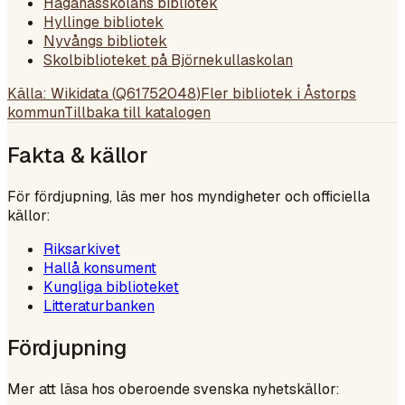
Haganässkolans bibliotek
Hyllinge bibliotek
Nyvångs bibliotek
Skolbiblioteket på Björnekullaskolan
Källa: Wikidata (
Q61752048
)
Fler bibliotek i
Åstorps
kommun
Tillbaka till katalogen
Fakta & källor
För fördjupning, läs mer hos myndigheter och officiella
källor:
Riksarkivet
Hallå konsument
Kungliga biblioteket
Litteraturbanken
Fördjupning
Mer att läsa hos oberoende svenska nyhetskällor: