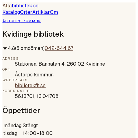
Alla
bibliotek
.se
Katalog
Orter
Artiklar
Om
ÅSTORPS KOMMUN
Kvidinge bibliotek
★
4.8
(
5
omdömen)
042-644 67
ADRESS
Stationen, Bangatan 4, 260 02 Kvidinge
ORT
Åstorps kommun
WEBBPLATS
bibliotekfh.se
KOORDINATER
56.13701
,
13.04708
Öppettider
måndag
Stängt
tisdag
14:00–18:00