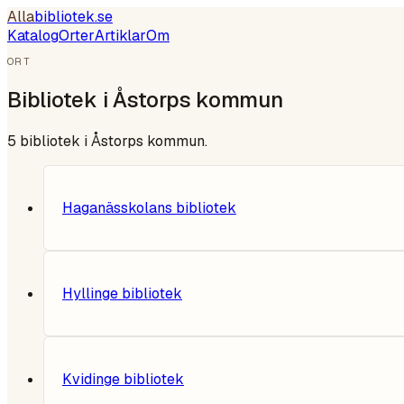
Alla
bibliotek
.se
Katalog
Orter
Artiklar
Om
ORT
Bibliotek i
Åstorps kommun
5
bibliotek i
Åstorps kommun
.
Haganässkolans bibliotek
Hyllinge bibliotek
Kvidinge bibliotek