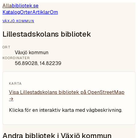
Alla
bibliotek
.se
Katalog
Orter
Artiklar
Om
VÄXJÖ KOMMUN
Lillestadskolans bibliotek
ORT
Växjö kommun
KOORDINATER
56.89028
,
14.82239
KARTA
Visa
Lillestadskolans bibliotek
på OpenStreetMap
→
Klicka för en interaktiv karta med vägbeskrivning.
Andra bibliotek i
Växjö kommun