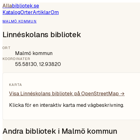
Alla
bibliotek
.se
Katalog
Orter
Artiklar
Om
MALMÖ KOMMUN
Linnéskolans bibliotek
ORT
Malmö kommun
KOORDINATER
55.58130
,
12.93820
KARTA
Visa
Linnéskolans bibliotek
på OpenStreetMap →
Klicka för en interaktiv karta med vägbeskrivning.
Andra bibliotek i
Malmö kommun