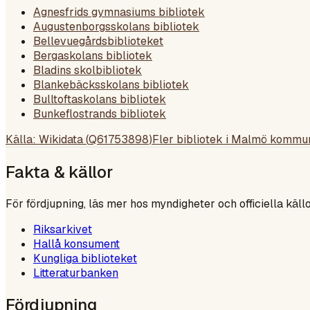
Agnesfrids gymnasiums bibliotek
Augustenborgsskolans bibliotek
Bellevuegårdsbiblioteket
Bergaskolans bibliotek
Bladins skolbibliotek
Blankebäcksskolans bibliotek
Bulltoftaskolans bibliotek
Bunkeflostrands bibliotek
Källa: Wikidata (
Q61753898
)
Fler bibliotek i
Malmö kommu
Fakta & källor
För fördjupning, läs mer hos myndigheter och officiella källo
Riksarkivet
Hallå konsument
Kungliga biblioteket
Litteraturbanken
Fördjupning