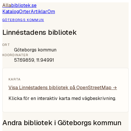
Alla
bibliotek
.se
Katalog
Orter
Artiklar
Om
GÖTEBORGS KOMMUN
Linnéstadens bibliotek
ORT
Göteborgs kommun
KOORDINATER
57.69859
,
11.94991
KARTA
Visa
Linnéstadens bibliotek
på OpenStreetMap →
Klicka för en interaktiv karta med vägbeskrivning.
Andra bibliotek i
Göteborgs kommun