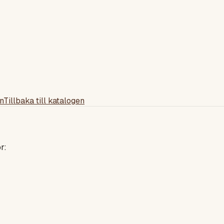
n
Tillbaka till katalogen
r: