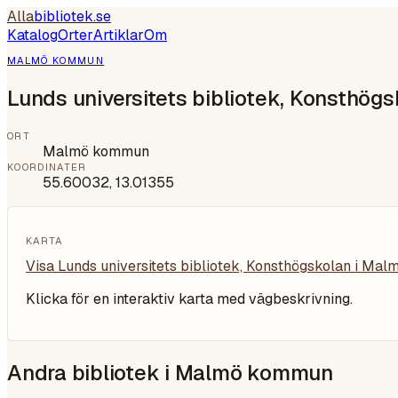
Alla
bibliotek
.se
Katalog
Orter
Artiklar
Om
MALMÖ KOMMUN
Lunds universitets bibliotek, Konsthögs
ORT
Malmö kommun
KOORDINATER
55.60032
,
13.01355
KARTA
Visa
Lunds universitets bibliotek, Konsthögskolan i Malm
Klicka för en interaktiv karta med vägbeskrivning.
Andra bibliotek i
Malmö kommun