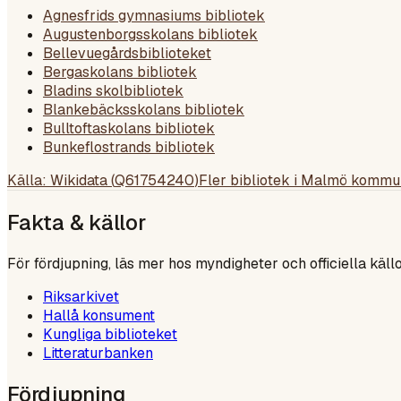
Agnesfrids gymnasiums bibliotek
Augustenborgsskolans bibliotek
Bellevuegårdsbiblioteket
Bergaskolans bibliotek
Bladins skolbibliotek
Blankebäcksskolans bibliotek
Bulltoftaskolans bibliotek
Bunkeflostrands bibliotek
Källa: Wikidata (
Q61754240
)
Fler bibliotek i
Malmö kommu
Fakta & källor
För fördjupning, läs mer hos myndigheter och officiella källo
Riksarkivet
Hallå konsument
Kungliga biblioteket
Litteraturbanken
Fördjupning