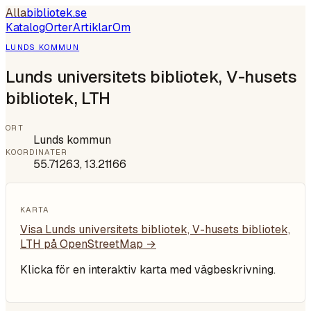
Alla
bibliotek
.se
Katalog
Orter
Artiklar
Om
LUNDS KOMMUN
Lunds universitets bibliotek, V-husets
bibliotek, LTH
ORT
Lunds kommun
KOORDINATER
55.71263
,
13.21166
KARTA
Visa
Lunds universitets bibliotek, V-husets bibliotek,
LTH
på OpenStreetMap →
Klicka för en interaktiv karta med vägbeskrivning.