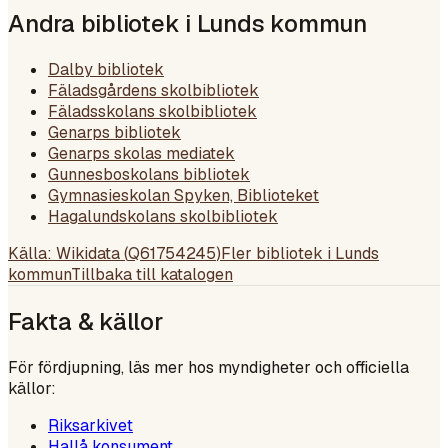
Andra bibliotek i
Lunds kommun
Dalby bibliotek
Fäladsgårdens skolbibliotek
Fäladsskolans skolbibliotek
Genarps bibliotek
Genarps skolas mediatek
Gunnesboskolans bibliotek
Gymnasieskolan Spyken, Biblioteket
Hagalundskolans skolbibliotek
Källa: Wikidata (
Q61754245
)
Fler bibliotek i
Lunds
kommun
Tillbaka till katalogen
Fakta & källor
För fördjupning, läs mer hos myndigheter och officiella
källor:
Riksarkivet
Hallå konsument