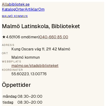
Alla
bibliotek
.se
Katalog
Orter
Artiklar
Om
MALMÖ KOMMUN
Malmö Latinskola, Biblioteket
★
4.6
(
1106
omdömen)
040-660 85 00
ADRESS
Kung Oscars väg 11, 211 42 Malmö
ORT
Malmö kommun
WEBBPLATS
malmo.se/stadsbiblioteket
KOORDINATER
55.60223
,
13.00776
Öppettider
måndag
08:30–20:00
tisdag
08:30–20:00