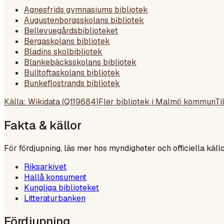
Agnesfrids gymnasiums bibliotek
Augustenborgsskolans bibliotek
Bellevuegårdsbiblioteket
Bergaskolans bibliotek
Bladins skolbibliotek
Blankebäcksskolans bibliotek
Bulltoftaskolans bibliotek
Bunkeflostrands bibliotek
Källa: Wikidata (
Q119684
)
Fler bibliotek i
Malmö kommun
Ti
Fakta & källor
För fördjupning, läs mer hos myndigheter och officiella källo
Riksarkivet
Hallå konsument
Kungliga biblioteket
Litteraturbanken
Fördjupning