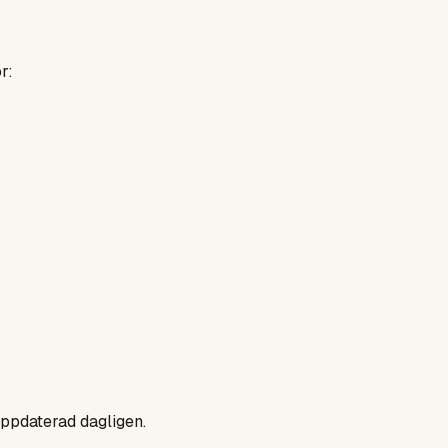
r:
uppdaterad dagligen.