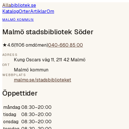
Alla
bibliotek
.se
Katalog
Orter
Artiklar
Om
MALMÖ KOMMUN
Malmö stadsbibliotek Söder
★
4.6
(
1106
omdömen)
040-660 85 00
ADRESS
Kung Oscars väg 11, 211 42 Malmö
ORT
Malmö kommun
WEBBPLATS
malmo.se/stadsbiblioteket
Öppettider
måndag
08:30–20:00
tisdag
08:30–20:00
onsdag
08:30–20:00
torsdag
08:30–20:00