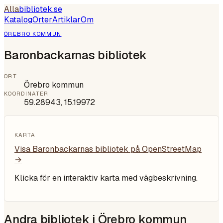
Alla
bibliotek
.se
Katalog
Orter
Artiklar
Om
ÖREBRO KOMMUN
Baronbackarnas bibliotek
ORT
Örebro kommun
KOORDINATER
59.28943
,
15.19972
KARTA
Visa
Baronbackarnas bibliotek
på OpenStreetMap
→
Klicka för en interaktiv karta med vägbeskrivning.
Andra bibliotek i
Örebro kommun