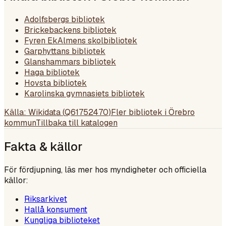
Adolfsbergs bibliotek
Brickebackens bibliotek
Fyren EkAlmens skolbibliotek
Garphyttans bibliotek
Glanshammars bibliotek
Haga bibliotek
Hovsta bibliotek
Karolinska gymnasiets bibliotek
Källa: Wikidata (
Q61752470
)
Fler bibliotek i
Örebro
kommun
Tillbaka till katalogen
Fakta & källor
För fördjupning, läs mer hos myndigheter och officiella
källor:
Riksarkivet
Hallå konsument
Kungliga biblioteket