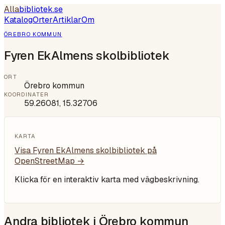
Alla
bibliotek
.se
Katalog
Orter
Artiklar
Om
ÖREBRO KOMMUN
Fyren EkAlmens skolbibliotek
ORT
Örebro kommun
KOORDINATER
59.26081
,
15.32706
KARTA
Visa
Fyren EkAlmens skolbibliotek
på
OpenStreetMap →
Klicka för en interaktiv karta med vägbeskrivning.
Andra bibliotek i
Örebro kommun