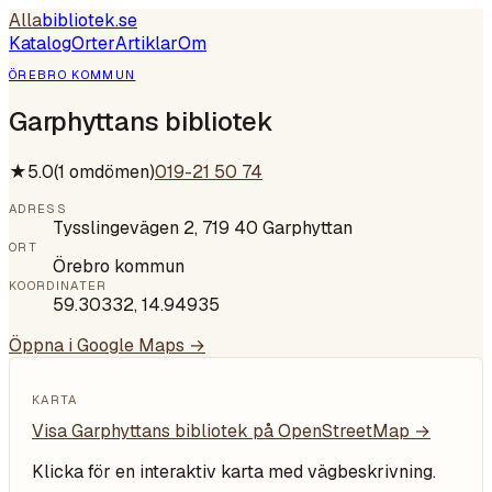
Alla
bibliotek
.se
Katalog
Orter
Artiklar
Om
ÖREBRO KOMMUN
Garphyttans bibliotek
★
5.0
(
1
omdömen)
019-21 50 74
ADRESS
Tysslingevägen 2, 719 40 Garphyttan
ORT
Örebro kommun
KOORDINATER
59.30332
,
14.94935
Öppna i Google Maps →
KARTA
Visa
Garphyttans bibliotek
på OpenStreetMap →
Klicka för en interaktiv karta med vägbeskrivning.