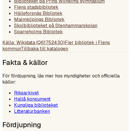
Biblioteket på Prins Wilhelms gymnasium
Flens stadsbibliotek
Hälleforsnäs Bibliotek
Malmköpings Bibliotek
Skolbiblioteket på Stenhammarskolan
Sparreholms Bibliotek
Källa: Wikidata (
Q61752430
)
Fler bibliotek i
Flens
kommun
Tillbaka till katalogen
Fakta & källor
För fördjupning, läs mer hos myndigheter och officiella
källor:
Riksarkivet
Hallå konsument
Kungliga biblioteket
Litteraturbanken
Fördjupning