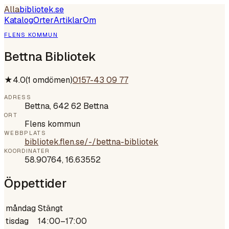
Alla
bibliotek
.se
Katalog
Orter
Artiklar
Om
FLENS KOMMUN
Bettna Bibliotek
★
4.0
(
1
omdömen)
0157-43 09 77
ADRESS
Bettna, 642 62 Bettna
ORT
Flens kommun
WEBBPLATS
bibliotek.flen.se/-/bettna-bibliotek
KOORDINATER
58.90764
,
16.63552
Öppettider
måndag
Stängt
tisdag
14:00–17:00