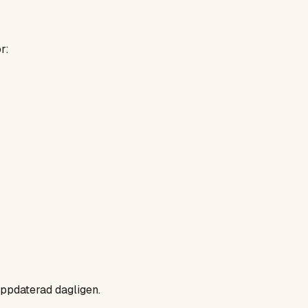
r:
uppdaterad dagligen.