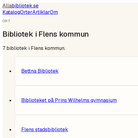
Alla
bibliotek
.se
Katalog
Orter
Artiklar
Om
ORT
Bibliotek i
Flens kommun
7
bibliotek i
Flens kommun
.
Bettna Bibliotek
Biblioteket på Prins Wilhelms gymnasium
Flens stadsbibliotek