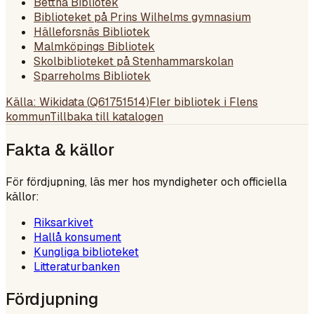
Bettna Bibliotek
Biblioteket på Prins Wilhelms gymnasium
Hälleforsnäs Bibliotek
Malmköpings Bibliotek
Skolbiblioteket på Stenhammarskolan
Sparreholms Bibliotek
Källa: Wikidata (
Q61751514
)
Fler bibliotek i
Flens
kommun
Tillbaka till katalogen
Fakta & källor
För fördjupning, läs mer hos myndigheter och officiella
källor:
Riksarkivet
Hallå konsument
Kungliga biblioteket
Litteraturbanken
Fördjupning