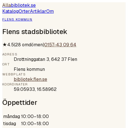
Alla
bibliotek
.se
Katalog
Orter
Artiklar
Om
FLENS KOMMUN
Flens stadsbibliotek
★
4.5
(
28
omdömen)
0157-43 09 64
ADRESS
Drottninggatan 3, 642 37 Flen
ORT
Flens kommun
WEBBPLATS
bibliotek.flen.se
KOORDINATER
59.05933
,
16.58962
Öppettider
måndag
10:00–18:00
tisdag
10:00–18:00