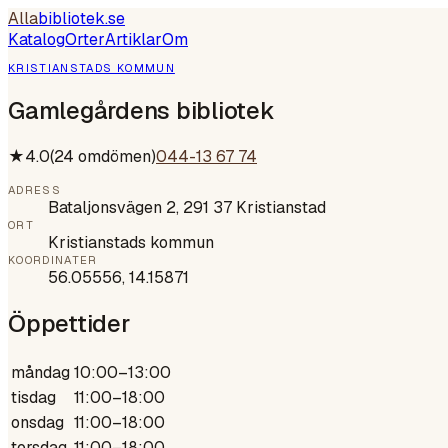
Alla
bibliotek
.se
Katalog
Orter
Artiklar
Om
KRISTIANSTADS KOMMUN
Gamlegårdens bibliotek
★
4.0
(
24
omdömen)
044-13 67 74
ADRESS
Bataljonsvägen 2, 291 37 Kristianstad
ORT
Kristianstads kommun
KOORDINATER
56.05556
,
14.15871
Öppettider
måndag
10:00–13:00
tisdag
11:00–18:00
onsdag
11:00–18:00
torsdag
11:00–18:00