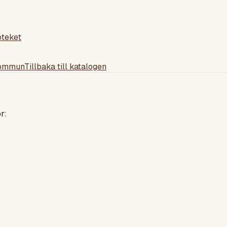
oteket
kommun
Tillbaka till katalogen
r: