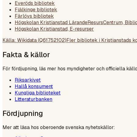
Everöds bibliotek
Fjälkinge bibliotek
Färlövs bibliotek
Högskolan Kristianstad LärandeResursCentrum, Bibli
Högskolan Kristianstad, E-resurser
Källa: Wikidata (
Q61752102
)
Fler bibliotek i
Kristianstads 
Fakta & källor
För fördjupning, läs mer hos myndigheter och officiella källo
Riksarkivet
Hallå konsument
Kungliga biblioteket
Litteraturbanken
Fördjupning
Mer att läsa hos oberoende svenska nyhetskällor: