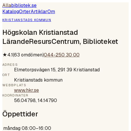
Alla
bibliotek
.se
Katalog
Orter
Artiklar
Om
KRISTIANSTADS KOMMUN
Högskolan Kristianstad
LärandeResursCentrum, Biblioteket
★
4.1
(
63
omdömen)
044-250 30 00
ADRESS
Elmetorpsvägen 15, 291 39 Kristianstad
ORT
Kristianstads kommun
WEBBPLATS
www.hkr.se
KOORDINATER
56.04798
,
14.14790
Öppettider
måndag
08:00–16:00