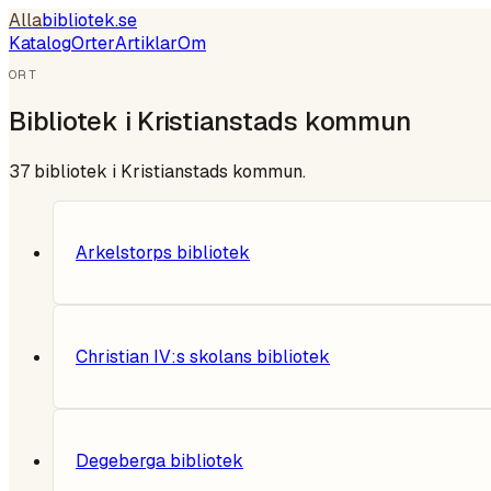
Alla
bibliotek
.se
Katalog
Orter
Artiklar
Om
ORT
Bibliotek i
Kristianstads kommun
37
bibliotek i
Kristianstads kommun
.
Arkelstorps bibliotek
Christian IV:s skolans bibliotek
Degeberga bibliotek