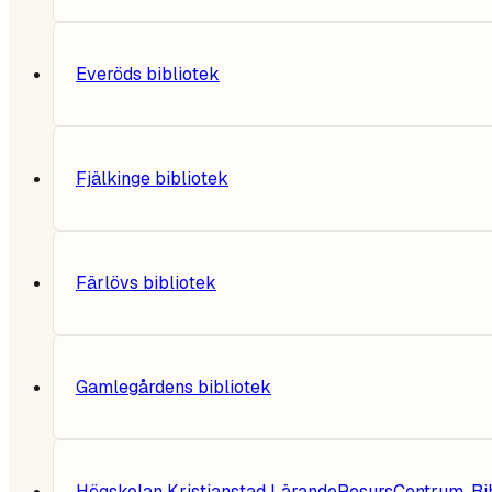
Everöds bibliotek
Fjälkinge bibliotek
Färlövs bibliotek
Gamlegårdens bibliotek
Högskolan Kristianstad LärandeResursCentrum, Bib